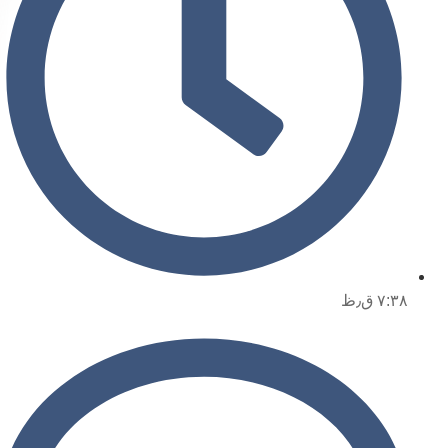
۷:۳۸ ق٫ظ