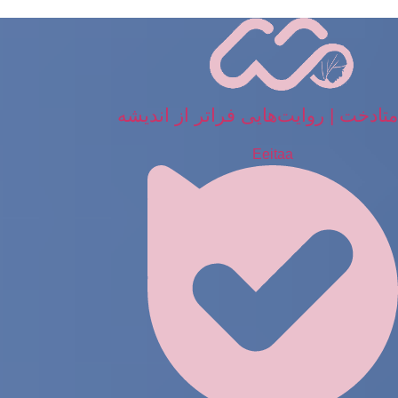
رش
ه
حتوا
متادخت | روایت‌هایی فراتر از اندیشه
Eeitaa