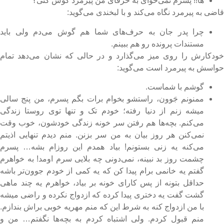
ها!! پسرم نمی‌خوای به حرفای من پیرمرد گوش کنی؟
اضی به پیرمرد نگاه می‌کند و با لبخندی می‌گوید:
چرا پدر جان به حرف‌های شما هم گوش می‌دم ولی باید
مستندات پرونده رو هم ببینم.
ودکارش را روی میز می‌گذارد و در حالی که نشان می‌دهد تمام
واسش به پیرمرد است می‌گوید:
گوشم با شماست.
ممنونم جَوون، راستشو بخوام برات بگم پسرم، من پنج سالی
میشه زنم از دنیا رفته؛ خودم تک و تنها توی روستا زندگی
می‌کنم. بچه‌ها هم رفتن سر خونه زندگی خودشون، خوب وقت
نمی‌کنن هر روز بیان به من سر بزنن. منم دیدم تنهایی اذیتم
می‌کنه یه زنی بستونم! بیاد همدم این روزام بشه… پسرم
چشمت روز بد نبینه، نمی‌دونی چه بلایی سرم اومد! به خواهرم
گفتم یه خانمی برام پیدا کن که یه کمی از خودم جوون‌تر باشه
حداقل بتونه از پس کارای خونه بر بیاد، خواهرم یه چند ماهی
گشت گفت یه دختری پیدا کرده که ازدواج نکرده و راضی میشه
با من ازدواج کنه به شرط این که منم مهریه خوبی براش بندازم.
منم قبول کردم. ولی اشتباه کردم به بچه‌ها نگفتم… من و