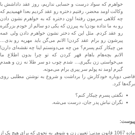
خواهرم که سواد درست و حسابی نداریم، روز عقد داداشش با
وکالت اومد محضر، رفتیم دختره رو عقد کردیم بعدا فهمیدیم که
چه کلاهی سرمون رفته! اون دختره که به خواهرم نشون دادن
رو به ما نداده بودن! یه پیرزن که یکی دو سالم از خودم بزرگتره
رو عقد کردم. مثل این که دختر نشون خواهرم دادن ولی عمه
پیرشون رو برام عقد کردن! الانم می‌گن باید مهریه رو بدی…
من چیکار کنم پسرم؟ من چه می‌دونستم اینا چه نقشه‌ای دارن!
الانم بچه‌هام باهام قهر کردن که تو چرا بدون اطلاع ما
می‌خواستی زن بگیری… شدم چوب دو سر طلا نه زن و همدم
گیرم اومد نه پولم سر پیری برام می‌مونه.
اضی دوباره خودکارش را برداشت و شروع به نوشتن مطلبی روی
رگه‌ها کرد.
نگفتی پسرم چیکار کنم؟
نگران نباش پدر جان، درست می‌شه.
یوست:
ماده 1067 قانون مدنی: تعیین زن و شوهر به نحوی که برای هیچ یک از