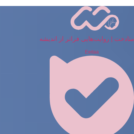
رش
ه
حتوا
متادخت | روایت‌هایی فراتر از اندیشه
Eeitaa