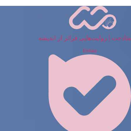
رش
ه
حتوا
متادخت | روایت‌هایی فراتر از اندیشه
Eeitaa