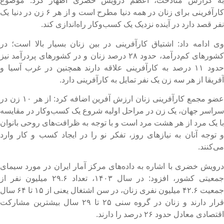
ه گزارش متادخت، اعظم درویش خضری اظهار کرد: موضوع
کارآفرینی برای زنان در همه دنیا مطرح است و از هر ۶ زن در دنیا یک
فر قصد دارد در آینده نزدیک یک کسب‌وکار راه‌اندازی کند.
ی ادامه داد: اشتیاق کارآفرینی در بین زنان بسیار بالا است؛ در
کشورهای کم‌درآمد، حدود ۲۸ درصد زنان و در کشورهای پردرآمد نیز
حدود ۱۱ درصد به کارآفرینی علاقه دارند همچنین در غرب آسیا و
فریقا از هر سه زن یک نفر تمایل به کارآفرینی دارد.
عضو مجمع کارآفرینی زنان ارزش آفرین اضافه کرد: از هر ۱۰ زن در
راسر جهان، یک زن در مراحل اولیه شروع یک کسب‌وکار در مقایسه
ا یک مرد از هر هشت مرد است و با توجه به ظرافت‌های روحی بانوان
 توجه آنان به نیازهای روز، تفکر نو را در ایجاد کسب و کار وارد
ی‌کنند.
رویش خضری با اشاره به داده‌های مرکز آمار ایران در مورد سیمای
جمعیتی کشور، افزود: در سال ۱۴۰۳، تعداد ۲۹.۶ میلیون نفر از
جمعیت ۴۲.۶ میلیون نفری زنان، در سن اشتغال یعنی از ۱۵ تا ۶۴ سال
قرار دارند و زنان در گروه سنی ۲۵ تا ۲۹ سال بیشترین مشارکت
قتصادی معادل حدود ۲۶ درصد را دارند.