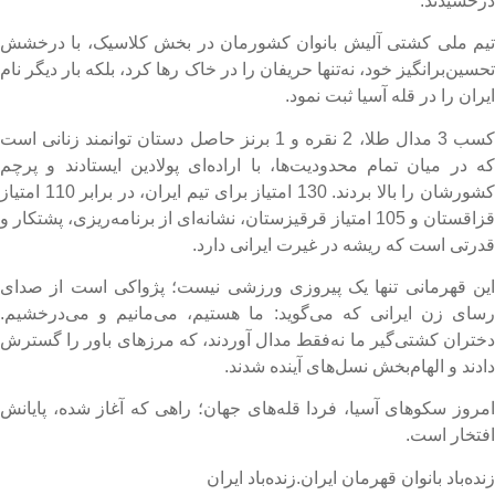
رخشیدند.
یم ملی کشتی آلیش بانوان کشورمان در بخش کلاسیک، با درخشش
حسین‌برانگیز خود، نه‌تنها حریفان را در خاک رها کرد، بلکه بار دیگر نام
یران را در قله آسیا ثبت نمود.
کسب 3 مدال طلا، 2 نقره و 1 برنز حاصل دستان توانمند زنانی است
ه در میان تمام محدودیت‌ها، با اراده‌ای پولادین ایستادند و پرچم
کشورشان را بالا بردند. 130 امتیاز برای تیم ایران، در برابر 110 امتیاز
قزاقستان و 105 امتیاز قرقیزستان، نشانه‌ای از برنامه‌ریزی، پشتکار و
درتی است که ریشه در غیرت ایرانی دارد.
ین قهرمانی تنها یک پیروزی ورزشی نیست؛ پژواکی است از صدای
سای زن ایرانی که می‌گوید: ما هستیم، می‌مانیم و می‌درخشیم.
ختران کشتی‌گیر ما نه‌فقط مدال آوردند، که مرزهای باور را گسترش
ادند و الهام‌بخش نسل‌های آینده شدند.
مروز سکوهای آسیا، فردا قله‌های جهان؛ راهی که آغاز شده، پایانش
فتخار است.
نده‌باد بانوان قهرمان ایران.
زنده‌باد ایران