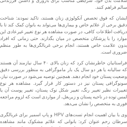
لامت بدن خود، شرایطی مناسب برای باروری و داشتن فرزندانی
الم فراهم کنند.
یشان که فوق تخصص آنکولوژی زنان هستند، تاکید نمودند: شناخت
قیق برخی از علائم خاص و بیماری‌ها می‌تواند به بانوان کمک کند تا با
ریافت اطلاعات کافی، در صورت مشاهده هر نوع تغییر غیرعادی این
وارد را با پزشکان متخصص در میان بگذارند. حتی زمانی که افراد
دون علامت خاص هستند، انجام برخی غربالگری‌‌ها به طور منظم
روری است.
فراستانیان خاطرنشان کرد که زنان بالای ۴۰ سال نیازمند آن هستند
ه سالیانه یا هر دو سال یک بار ماموگرافی به منظور بررسی دقیق
ضعیت پستان خود انجام دهند. همچنین توصیه می‌شود در صورت نیاز،
ونوگرافی پستان نیز در دستور کار قرار گیرد. مشاهده هر نوع
غییرات نظیر تغییر رنگ، تغییر شکل نوک پستان، تغییر پوست آن یا
مس توده در ناحیه پستان و زیربغل، از مواردی است که لزوم مراجعه
وری به متخصص را نشان می‌دهد.
وی با بیان اهمیت انجام تست‌های HPV و پاپ اسمیر برای غربالگری
رطان رحم عنوان کرد: بانوانی که علائم مشکوک مانند مشاهده