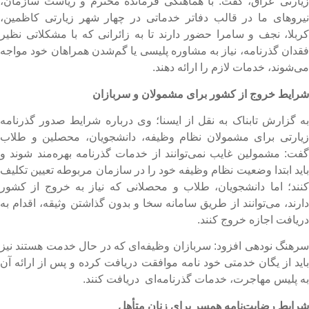
یارتی عراق، گفت: با هماهنگی فرمانده محترم و ریاست سازمان،
یروهای ما در قالب دفاتر خدماتی در چهار شهر زیارتی کاظمین،
ربلا، نجف و سامرا حضور دارند تا به زائرانی که با مشکلاتی نظیر
قدان گذرنامه، نیاز به مشاوره پلیسی یا گم‌شدن همراهان خود مواجه
ی‌شوند، خدمات لازم را ارائه دهند.
رایط خروج از کشور برای مشمولان و سربازان
ه گزارش تابناک به نقل از ایسنا؛ وی درباره شرایط صدور گذرنامه
یارتی برای مشمولان نظام‌ وظیفه، دانشجویان، محصلین و طلاب
فت: مشمولین غایب نمی‌توانند از خدمات گذرنامه بهره‌مند شوند و
اید ابتدا وضعیت نظام وظیفه خود را در سازمان مربوطه تعیین تکلیف
نند؛ اما دانشجویان، طلاب و محصلانی که نیاز به خروج از کشور
ارند، می‌توانند از طریق سامانه سخا و بدون گذاشتن وثیقه، اقدام به
ریافت اجازه خروج کنند.
رهنگ نودهی افزود: سربازان وظیفه‌ای که در حال خدمت هستند نیز
اید از یگان خدمتی خود نامه موافقت دریافت کرده و پس از ارائه آن
ه پلیس مهاجرت، خدمات گذرنامه‌ای دریافت کنند.
رایط رضایت‌نامه همسر برای زنان متأهل