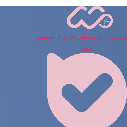
رش
ه
حتوا
متادخت | روایت‌هایی فراتر از اندیشه
Eeitaa