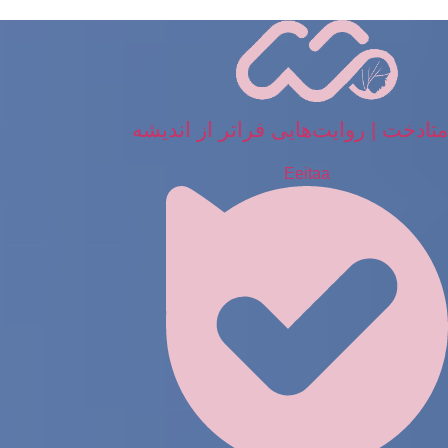
رش
ه
حتوا
متادخت | روایت‌هایی فراتر از اندیشه
Eeitaa