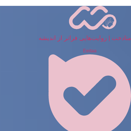
رش
ه
حتوا
متادخت | روایت‌هایی فراتر از اندیشه
Eeitaa