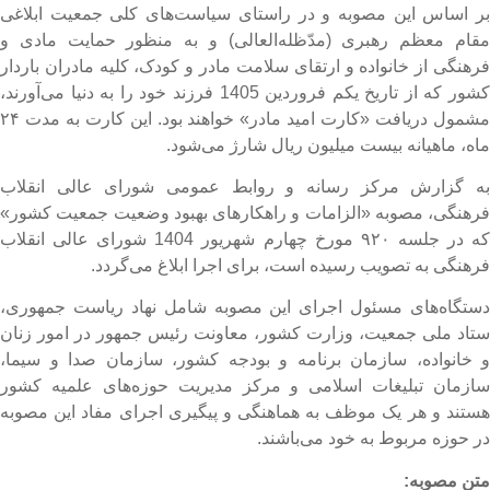
ر اساس این مصوبه و در راستای سیاست‌های کلی جمعیت ابلاغی
قام معظم رهبری (مدّظله‌العالی) و به منظور حمایت مادی و
رهنگی از خانواده و ارتقای سلامت مادر و کودک، کلیه مادران باردار
کشور که از تاریخ یکم فروردین 1405 فرزند خود را به دنیا می‌آورند،
مشمول دریافت «کارت امید مادر» خواهند بود. این کارت به مدت ۲۴
اه، ماهیانه بیست میلیون ریال شارژ می‌شود.
ه گزارش مرکز رسانه و روابط عمومی شورای عالی انقلاب
رهنگی، مصوبه «الزامات و راهکارهای بهبود وضعیت جمعیت کشور»
که در جلسه ۹۲۰ مورخ چهارم شهریور 1404 شورای عالی انقلاب
رهنگی به تصویب رسیده است، برای اجرا ابلاغ می‌گردد.
ستگاه‌های مسئول اجرای این مصوبه شامل نهاد ریاست جمهوری،
تاد ملی جمعیت، وزارت کشور، معاونت رئیس جمهور در امور زنان
 خانواده، سازمان برنامه و بودجه کشور، سازمان صدا و سیما،
ازمان تبلیغات اسلامی و مرکز مدیریت حوزه‌های علمیه کشور
ستند و هر یک موظف به هماهنگی و پیگیری اجرای مفاد این مصوبه
ر حوزه مربوط به خود می‌باشند.
تن مصوبه: