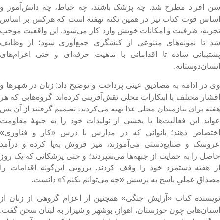
ن افراد مطرح شد. چه پزشک باشند، چه خیاط، چه دانش‌آموز و
ساس قوت کتاب نیز در همین نکته نهفته است که هرکس بر اساس
جربه، ظرفیت و امکانات خویش وارد کار می‌شود. این واقعیت موجب
د تا نمونه‌های متنوعی از کنشگری جمع‌آوری شود؛ از وظایف
شتیبانی ساده تا اقداماتی با ماهیت حرفه‌ای و حتی اعزام‌های
نسان‌دوستانه.
ی در ادامه به مصادیق عینی پرداخت و توضیح داد: زنان در شهرها و
قشار مختلف با ابتکارات محلی نقش‌آفرینی کرده‌اند. گروه‌هایی که هر
فته برای نیازمندان محلی غذا تهیه می‌کردند، تصمیم گرفتند از آن پس
واید این فعالیت‌ها یا بخشی از تولیدات خود را به جبههٔ مقاومت
ختصاص دهند؛ بانوانی که در مدارس با درس «کار و فناوری»
روسک و صنایع‌دستی می‌آموزند، میز فروش به‌پا کرده و درآمد
اصل را به حمایت از جبهه‌ها می‌سپردند؛ و حتی پزشکانی که یک روز
ز هفته دستمزد خود را وقف کردند. برزویی این‌گونه اقدامات را
صداقِ عملیِ پاسخ به پرسش «چه می‌توانم بکنم؟» دانست.
ویسنده کتاب «آرایش جنگی» همچنین از اعزام گروهی از زنان از
ستان‌هایی چون خوزستان، اهواز، بوشهر و شیراز به لبنان سخن گفت.