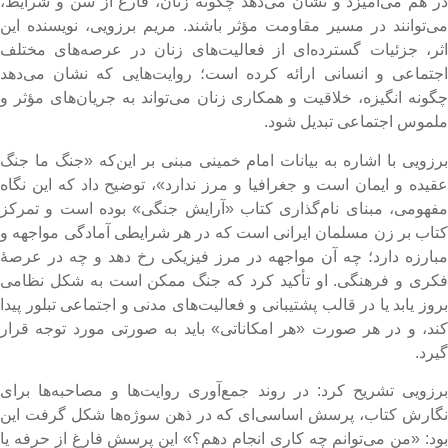
ر هم می‌آمیزد و نشان می‌دهد چگونه زنان، فارغ از سن و شرایط،
ی‌توانند در مسیر مقاومت مؤثر باشند. مریم برزویی، نویسنده این
ثر، جزئیات گسترده‌ای از فعالیت‌های زنان در عرصه‌های مختلف
جتماعی و انسانی ارائه کرده است؛ روایت‌هایی که نشان می‌دهد
گونه انگیزه، خلاقیت و همکاری زنان می‌تواند به جریان‌های مؤثر و
لموس اجتماعی تبدیل شود.
رزویی با اشاره به بیانات امام خمینی مبنی بر این‌که «جنگ ما جنگ
قیده و ایمان است و جغرافیا و مرز ندارد»، توضیح داد که این نگاه
فهومی، مبنای نام‌گذاری کتاب «آرایش جنگی» بوده است و تمرکز
تاب بر زن مسلمان ایرانی است که در هر شرایطی آمادگی مواجهه و
بارزه دارد؛ چه آن مواجهه در مرز فیزیکی رخ دهد و چه در عرصهٔ
کری و فرهنگی. او تأکید کرد که جنگ ممکن است به شکل نظامی
روز یابد یا در قالب پشتیبانی و فعالیت‌های مدنی و اجتماعی تبلور پیدا
ند، و در هر صورت «هر امکاناتی» باید به صورتی مورد توجه قرار
یرد.
رزویی تشریح کرد: در روند جمع‌آوری روایت‌ها و مصاحبه‌ها برای
گارش کتاب، پرسش اساسی‌ای که در ذهن سوژه‌ها شکل گرفت این
ود: «من می‌توانم چه کاری انجام دهم؟» این پرسش فارغ از حرفه یا