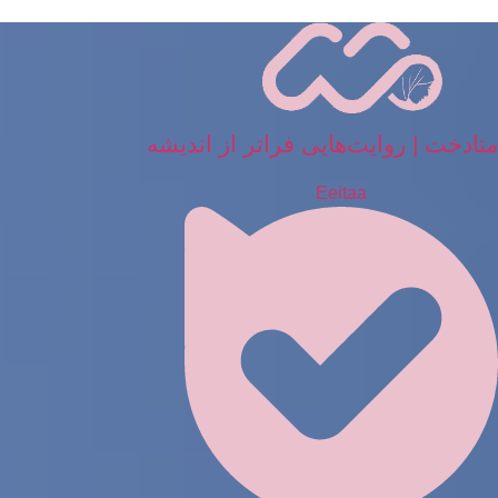
رش
ه
حتوا
متادخت | روایت‌هایی فراتر از اندیشه
Eeitaa