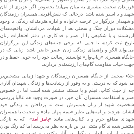
رزندان صحبت بیشتری به میان می‌آید؛ بخصوص اگر عزیزی از آنان
هید و یا اسیر شده باشد. درحالی که نقش‌آفرینی همسران رزمندگان
 شهیدان بزرگوار در عرصه خانواده و اداره هنرمندانه زندگی با وجود
شکلات دوران جنگ و سختی بعد از شهادت مردانشان، واقعیت‌های
رزشمند و با شکوهی را از صبر و فداکاری در دفتر افتخارات زنان
اریخ ثبت کرده، تا جایی که برخی جنبه‌های زندگی این بزرگواران
ی‌تواند الگو و راهنمای زندگی زنان عصر حاضر باشد. زنانی که در
ایگاه همسری «رباب‌وار« توانستند رسالت خود را به خوبی حفظ و در
هت حیات مقاومت گام‌های ارزشمندی بردارند.
لاء صحبت از جایگاه همسران رزمندگان و شهدا زمانی مشخص‌تر
ی‌شود که به درستی و به وفور از رشادت‌ها و زندگی شهیدان آثاری
ه از حیث کتاب، فیلم و یا مستند منتشر شده است اما در خصوص
بر و استقامت همسران آنان خیر، در صورت وجود هم غالبا بررسی
خصیت شهید از زبان همسرش است نه پرداختن به زندگی خود
یشان. هرچند برنامه‌هایی نظیر «نیمه پنهان ماه» و صحبت با همسران
هدای مدافع حرم و یا کتاب‌هایی مانند «
پاییز آمد
» که به تازگی
نتشر شده‌اند گام مثبتی در این باره به نظر می‌رسند اما کم رنگ بودن
حبت از این بانوان بزرگوار در آثار مکتوب و تصویری به وضوح