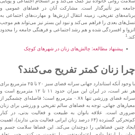
لامت روانی خانواده نیز کمک می‌کند و بر انسجام اجتماعی و پویایی
امعه نیز تأثیرگذار است. مشارکت آنان در فضاهای عمومی و
رنامه‌های تفریحی، زمینه انتقال ارزش‌ها و مهارت‌های اجتماعی به
سل‌های بعدی را فراهم می‌کند و نبود این بستر نیز می‌تواند هم موجب
نزوا و افسردگی شده و هم رشد اجتماعی و فرهنگی جامعه را محدود
1
کند.
پیشنهاد مطالعه: چالش‌های زنان در شهرهای کوچک
را زنان کمتر تفریح می‌کنند؟
با وجود آنکه استاندارد جهانی سرانه فضای سبز ۲۰ تا ۲۵ مترمربع برای
هر نفر است، در ایران این میزان حدود ۱۱ تا ۱۲ مترمربع است و
سرانه فضای ورزشی تنها ۰.۷۸ مترمربع است؛ فاصله‌ای چشمگیر از
عیارهای جهانی. توجه به فضاهای سالم تفریحی و ورزشی برای زنان
روری است. علاقه بانوان به طبیعت و فعالیت بدنی، در کنار
کم‌تحرکی گسترده (۶۴ درصد زنان ایرانی فعالیت بدنی ندارند)، اهمیت
یجاد چنین فضاهایی را دوچندان می‌کند. این فضاها سلامت جسم و
وان را ارتقا داده، اعتمادبه‌نفس را تقویت می‌کنند، حس تعلق